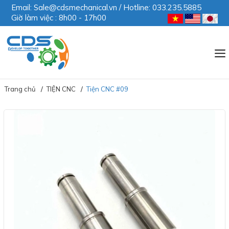
Email: Sale@cdsmechanical.vn / Hotline: 033.235.5885
Giờ làm việc : 8h00 - 17h00
Trang chủ
TIỆN CNC
Tiện CNC #09