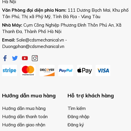
Hà Nội
Văn Phòng đại diện phía Nam:
111 Dương Bạch Mai, Khu phố
Tân Phú, Thị xã Phỹ Mỹ, Tỉnh Bà Rịa - Vùng Tàu
Nhà Máy:
Cụm Công Nghiệp Phương Đình Thôn Phú An, Xã
Thanh Đa, Thành Phố Hà Nội
Email:
Sale@cdsmechanical.vn
-
Duongphan@cdsmechanical.vn
Hướng dẫn mua hàng
Hỗ trợ khách hàng
Hướng dẫn mua hàng
Tìm kiếm
Hướng dẫn thanh toán
Đăng nhập
Hướng dẫn giao nhận
Đăng ký