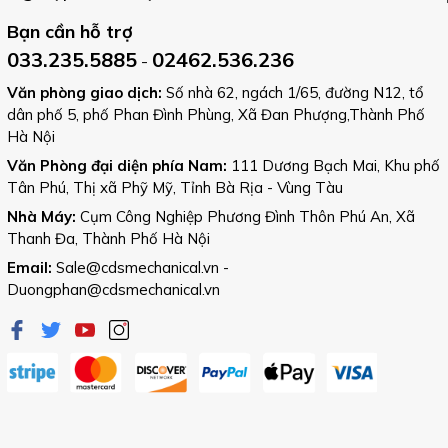
Bạn cần hỗ trợ
033.235.5885
02462.536.236
-
Văn phòng giao dịch:
Số nhà 62, ngách 1/65, đường N12, tổ
dân phố 5, phố Phan Đình Phùng, Xã Đan Phượng,Thành Phố
Hà Nội
Văn Phòng đại diện phía Nam:
111 Dương Bạch Mai, Khu phố
Tân Phú, Thị xã Phỹ Mỹ, Tỉnh Bà Rịa - Vùng Tàu
Nhà Máy:
Cụm Công Nghiệp Phương Đình Thôn Phú An, Xã
Thanh Đa, Thành Phố Hà Nội
Email:
Sale@cdsmechanical.vn
-
Duongphan@cdsmechanical.vn