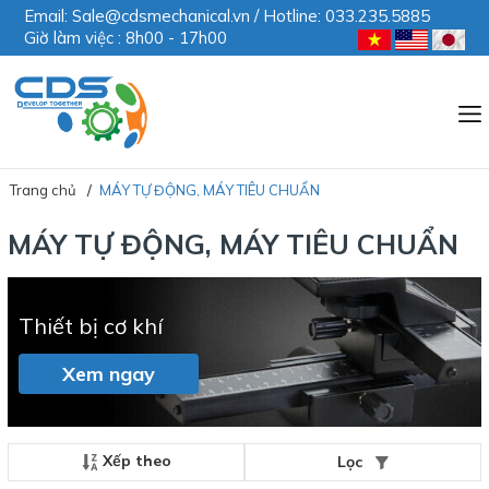
Email: Sale@cdsmechanical.vn / Hotline: 033.235.5885
Giờ làm việc : 8h00 - 17h00
Trang chủ
MÁY TỰ ĐỘNG, MÁY TIÊU CHUẨN
MÁY TỰ ĐỘNG, MÁY TIÊU CHUẨN
Thiết bị cơ khí
Xem ngay
Xếp theo
Lọc