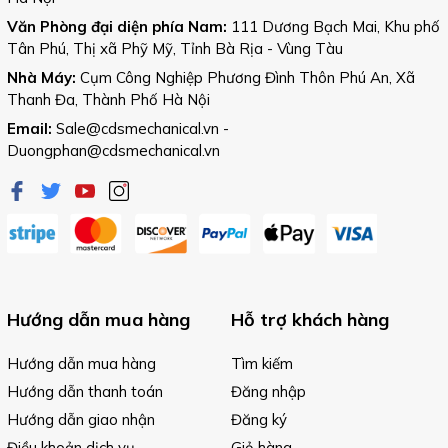
Văn Phòng đại diện phía Nam:
111 Dương Bạch Mai, Khu phố
Tân Phú, Thị xã Phỹ Mỹ, Tỉnh Bà Rịa - Vùng Tàu
Nhà Máy:
Cụm Công Nghiệp Phương Đình Thôn Phú An, Xã
Thanh Đa, Thành Phố Hà Nội
Email:
Sale@cdsmechanical.vn
-
Duongphan@cdsmechanical.vn
Hướng dẫn mua hàng
Hỗ trợ khách hàng
Hướng dẫn mua hàng
Tìm kiếm
Hướng dẫn thanh toán
Đăng nhập
Hướng dẫn giao nhận
Đăng ký
Điều khoản dịch vụ
Giỏ hàng