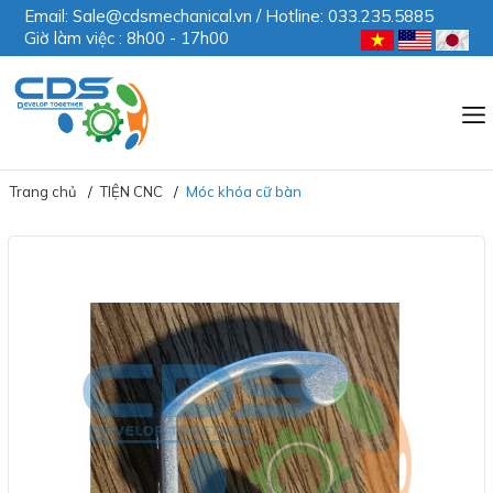
Email: Sale@cdsmechanical.vn / Hotline: 033.235.5885
Giờ làm việc : 8h00 - 17h00
Trang chủ
TIỆN CNC
Móc khóa cữ bàn