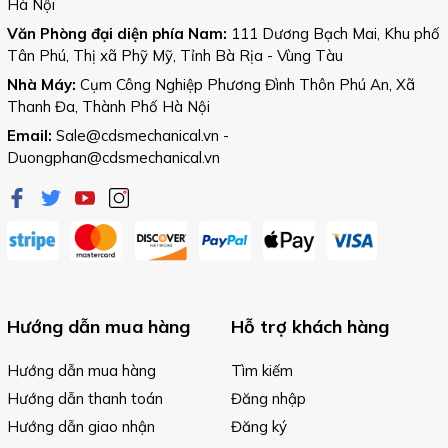
Hà Nội
Văn Phòng đại diện phía Nam:
111 Dương Bạch Mai, Khu phố
Tân Phú, Thị xã Phỹ Mỹ, Tỉnh Bà Rịa - Vùng Tàu
Nhà Máy:
Cụm Công Nghiệp Phương Đình Thôn Phú An, Xã
Thanh Đa, Thành Phố Hà Nội
Email:
Sale@cdsmechanical.vn
-
Duongphan@cdsmechanical.vn
Hướng dẫn mua hàng
Hỗ trợ khách hàng
Hướng dẫn mua hàng
Tìm kiếm
Hướng dẫn thanh toán
Đăng nhập
Hướng dẫn giao nhận
Đăng ký