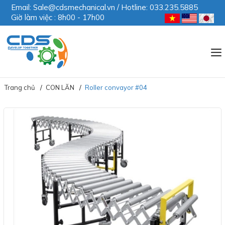
Email: Sale@cdsmechanical.vn / Hotline: 033.235.5885
Giờ làm việc : 8h00 - 17h00
Trang chủ
CON LĂN
Roller convayor #04