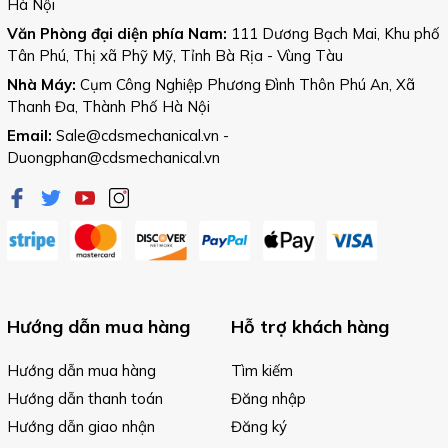
Hà Nội
Văn Phòng đại diện phía Nam:
111 Dương Bạch Mai, Khu phố
Tân Phú, Thị xã Phỹ Mỹ, Tỉnh Bà Rịa - Vùng Tàu
Nhà Máy:
Cụm Công Nghiệp Phương Đình Thôn Phú An, Xã
Thanh Đa, Thành Phố Hà Nội
Email:
Sale@cdsmechanical.vn
-
Duongphan@cdsmechanical.vn
Hướng dẫn mua hàng
Hỗ trợ khách hàng
Hướng dẫn mua hàng
Tìm kiếm
Hướng dẫn thanh toán
Đăng nhập
Hướng dẫn giao nhận
Đăng ký