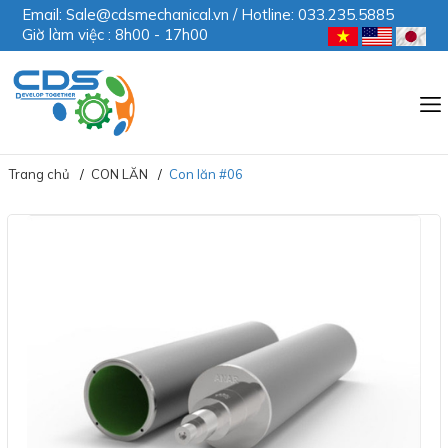
Email: Sale@cdsmechanical.vn / Hotline: 033.235.5885
Giờ làm việc : 8h00 - 17h00
Trang chủ
CON LĂN
Con lăn #06