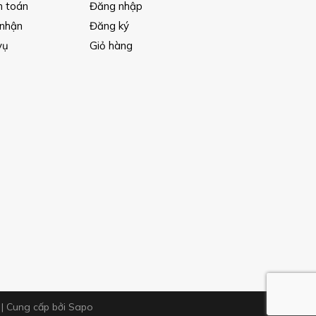
h toán
Đăng nhập
 nhận
Đăng ký
vụ
Giỏ hàng
m
|
Cung cấp bởi
Sapo