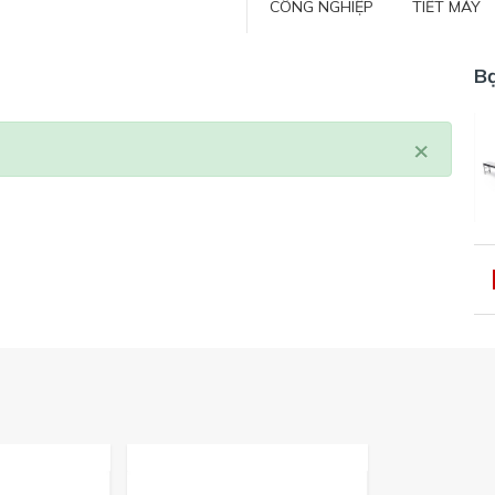
CÔNG NGHIỆP
TIẾT MÁY
B
×