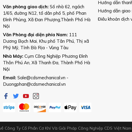
Hướng dẫn than
Văn phòng giao dịch:
Số nhà 62, ngách
Hướng dẫn giao
1/65, đường N12, tổ dân phố 5, phố Phan
Điều khoản dịch 
Đình Phùng, Xã Đan Phượng,Thành Phố Hà
Nội
Văn Phòng đại diện phía Nam:
111
Dương Bạch Mai, Khu phố Tân Phú, Thị xã
Phỹ Mỹ, Tỉnh Bà Rịa - Vùng Tàu
Nhà Máy:
Cụm Công Nghiệp Phương Đình
Thôn Phú An, Xã Thanh Đa, Thành Phố Hà
Nội
Email:
Sale@cdsmechanical.vn
-
Duongphan@cdsmechanical.vn
về Công Ty Cổ Phần Cơ Khí Và Giải Pháp Công Nghiệp CDS Việt Na