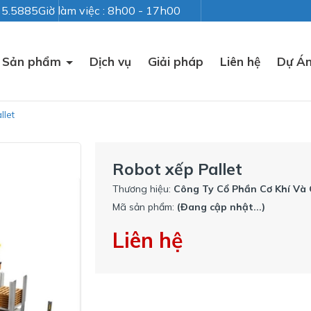
235.5885
Giờ làm việc : 8h00 - 17h00
Sản phẩm
Dịch vụ
Giải pháp
Liên hệ
Dự Á
llet
Robot xếp Pallet
Thương hiệu:
Công Ty Cổ Phần Cơ Khí Và
Mã sản phẩm:
(Đang cập nhật...)
Liên hệ