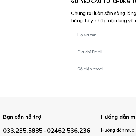
GỬI YÊU CẦU TỚI CHÚNG T
Chúng tôi luôn sẵn sàng lắn
hàng, hãy nhập nội dung yêu
Bạn cần hỗ trợ
Hướng dẫn m
033.235.5885
02462.536.236
Hướng dẫn mua 
-