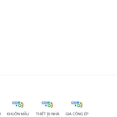
I
KHUÔN MẪU
THIẾT BỊ NHÀ
GIA CÔNG ÉP