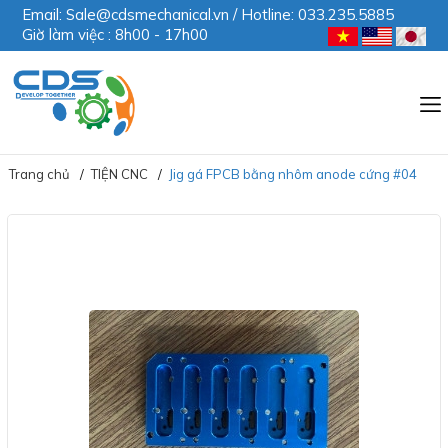
Email: Sale@cdsmechanical.vn / Hotline: 033.235.5885
Giờ làm việc : 8h00 - 17h00
Trang chủ
TIỆN CNC
Jig gá FPCB bằng nhôm anode cứng #04