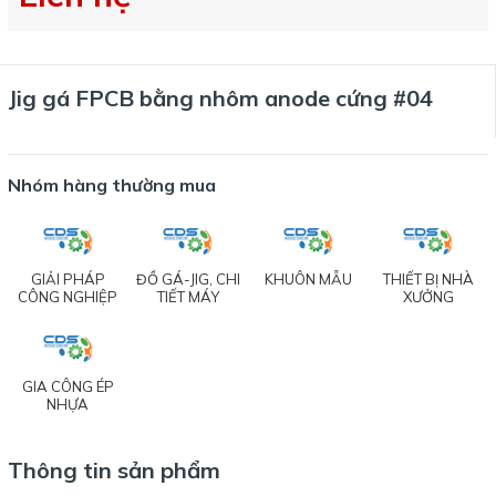
Jig gá FPCB bằng nhôm anode cứng #04
Nhóm hàng thường mua
GIẢI PHÁP
ĐỒ GÁ-JIG, CHI
KHUÔN MẪU
THIẾT BỊ NHÀ
CÔNG NGHIỆP
TIẾT MÁY
XƯỞNG
GIA CÔNG ÉP
NHỰA
Thông tin sản phẩm