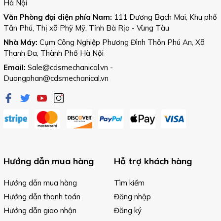
Hà Nội
Văn Phòng đại diện phía Nam:
111 Dương Bạch Mai, Khu phố
Tân Phú, Thị xã Phỹ Mỹ, Tỉnh Bà Rịa - Vùng Tàu
Nhà Máy:
Cụm Công Nghiệp Phương Đình Thôn Phú An, Xã
Thanh Đa, Thành Phố Hà Nội
Email:
Sale@cdsmechanical.vn
-
Duongphan@cdsmechanical.vn
Hướng dẫn mua hàng
Hỗ trợ khách hàng
Hướng dẫn mua hàng
Tìm kiếm
Hướng dẫn thanh toán
Đăng nhập
Hướng dẫn giao nhận
Đăng ký