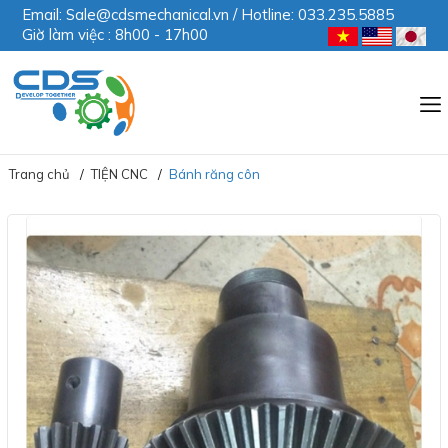
Email: Sale@cdsmechanical.vn / Hotline: 033.235.5885
Giờ làm việc : 8h00 - 17h00
Trang chủ
TIỆN CNC
Bánh răng côn