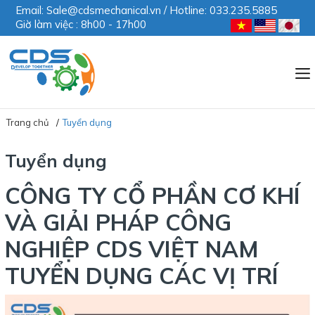
Email: Sale@cdsmechanical.vn / Hotline: 033.235.5885
Giờ làm việc : 8h00 - 17h00
Trang chủ
Tuyển dụng
Tuyển dụng
CÔNG TY CỔ PHẦN CƠ KHÍ
VÀ GIẢI PHÁP CÔNG
NGHIỆP CDS VIỆT NAM
TUYỂN DỤNG CÁC VỊ TRÍ