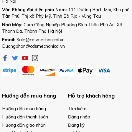
Hà Nội
Văn Phòng đại diện phía Nam:
111 Dương Bạch Mai, Khu phố
Tân Phú, Thị xã Phỹ Mỹ, Tỉnh Bà Rịa - Vùng Tàu
Nhà Máy:
Cụm Công Nghiệp Phương Đình Thôn Phú An, Xã
Thanh Đa, Thành Phố Hà Nội
Email:
Sale@cdsmechanical.vn
-
Duongphan@cdsmechanical.vn
Hướng dẫn mua hàng
Hỗ trợ khách hàng
Hướng dẫn mua hàng
Tìm kiếm
Hướng dẫn thanh toán
Đăng nhập
Hướng dẫn giao nhận
Đăng ký