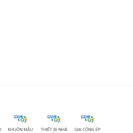
I
KHUÔN MẪU
THIẾT BỊ NHÀ
GIA CÔNG ÉP