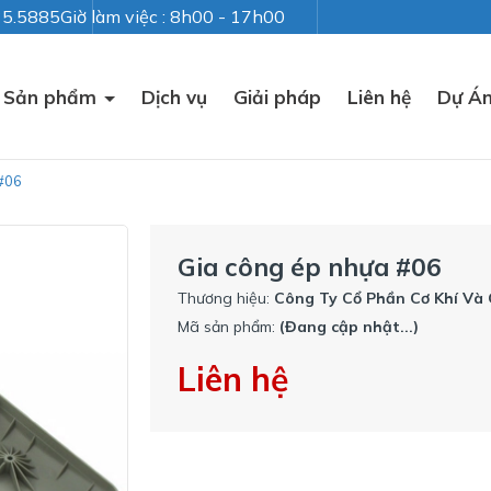
235.5885
Giờ làm việc : 8h00 - 17h00
Sản phẩm
Dịch vụ
Giải pháp
Liên hệ
Dự Á
#06
Gia công ép nhựa #06
Thương hiệu:
Công Ty Cổ Phần Cơ Khí Và
Mã sản phẩm:
(Đang cập nhật...)
Liên hệ