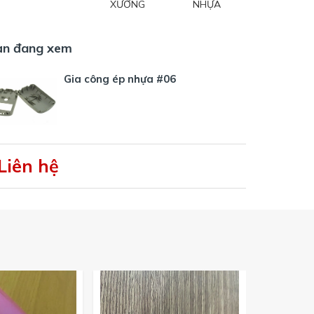
XƯỞNG
NHỰA
ạn đang xem
Gia công ép nhựa #06
Liên hệ