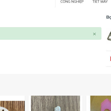
CÔNG NGHIỆP
TIẾT MÁY
B
×