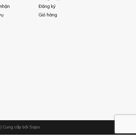
 nhận
Đăng ký
vụ
Giỏ hàng
m
|
Cung cấp bởi
Sapo