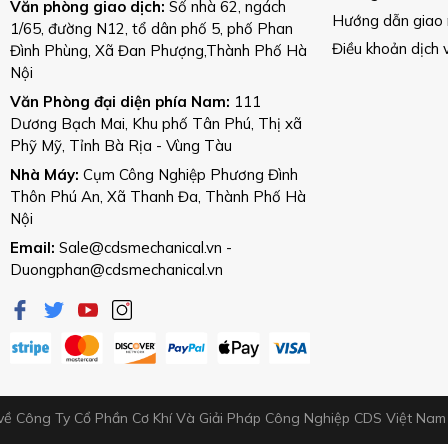
Văn phòng giao dịch:
Số nhà 62, ngách
Hướng dẫn giao
1/65, đường N12, tổ dân phố 5, phố Phan
Điều khoản dịch 
Đình Phùng, Xã Đan Phượng,Thành Phố Hà
Nội
Văn Phòng đại diện phía Nam:
111
Dương Bạch Mai, Khu phố Tân Phú, Thị xã
Phỹ Mỹ, Tỉnh Bà Rịa - Vùng Tàu
Nhà Máy:
Cụm Công Nghiệp Phương Đình
Thôn Phú An, Xã Thanh Đa, Thành Phố Hà
Nội
Email:
Sale@cdsmechanical.vn
-
Duongphan@cdsmechanical.vn
về Công Ty Cổ Phần Cơ Khí Và Giải Pháp Công Nghiệp CDS Việt Na