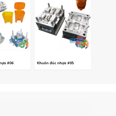
hựa #06
Khuôn đúc nhựa #05
Khuôn đúc