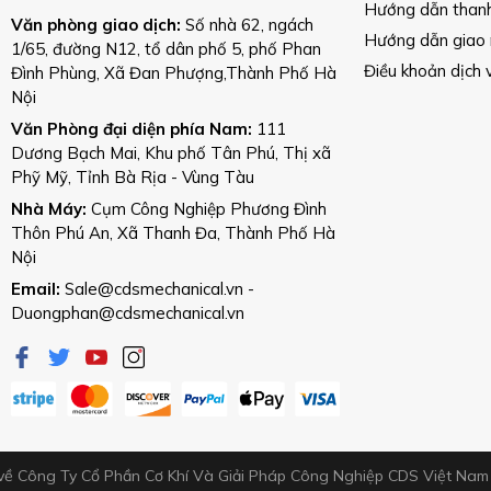
Hướng dẫn than
Văn phòng giao dịch:
Số nhà 62, ngách
Hướng dẫn giao
1/65, đường N12, tổ dân phố 5, phố Phan
Điều khoản dịch 
Đình Phùng, Xã Đan Phượng,Thành Phố Hà
Nội
Văn Phòng đại diện phía Nam:
111
Dương Bạch Mai, Khu phố Tân Phú, Thị xã
Phỹ Mỹ, Tỉnh Bà Rịa - Vùng Tàu
Nhà Máy:
Cụm Công Nghiệp Phương Đình
Thôn Phú An, Xã Thanh Đa, Thành Phố Hà
Nội
Email:
Sale@cdsmechanical.vn
-
Duongphan@cdsmechanical.vn
về Công Ty Cổ Phần Cơ Khí Và Giải Pháp Công Nghiệp CDS Việt Na