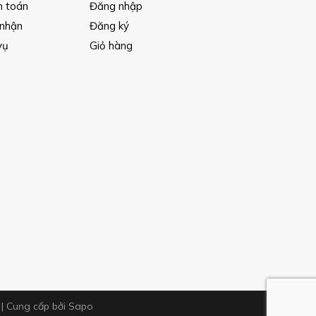
h toán
Đăng nhập
 nhận
Đăng ký
vụ
Giỏ hàng
m
|
Cung cấp bởi
Sapo