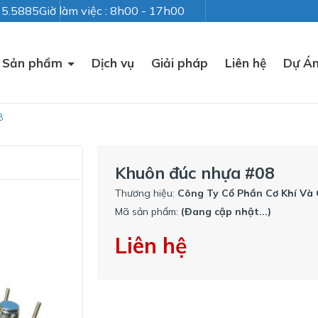
235.5885
Giờ làm việc : 8h00 - 17h00
Sản phẩm
Dịch vụ
Giải pháp
Liên hệ
Dự Á
8
Khuôn đúc nhựa #08
Thương hiệu:
Công Ty Cổ Phần Cơ Khí Và
Mã sản phẩm:
(Đang cập nhật...)
Liên hệ