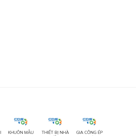
I
KHUÔN MẪU
THIẾT BỊ NHÀ
GIA CÔNG ÉP