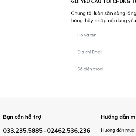
GỬI YÊU CẦU TỚI CHÚNG T
Chúng tôi luôn sẵn sàng lắn
hàng, hãy nhập nội dung yêu
Bạn cần hỗ trợ
Hướng dẫn m
033.235.5885
02462.536.236
Hướng dẫn mua 
-