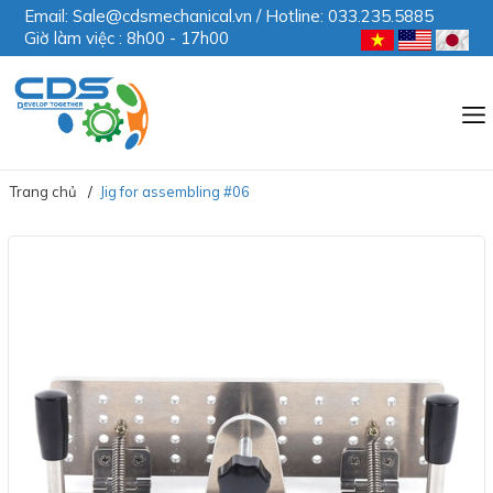
Email: Sale@cdsmechanical.vn / Hotline: 033.235.5885
Giờ làm việc : 8h00 - 17h00
Trang chủ
Jig for assembling #06