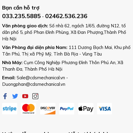
Bạn cần hỗ trợ
033.235.5885
02462.536.236
-
Văn phòng giao dịch:
Số nhà 62, ngách 1/65, đường N12, tổ
dân phố 5, phố Phan Đình Phùng, Xã Đan Phượng,Thành Phố
Hà Nội
Văn Phòng đại diện phía Nam:
111 Dương Bạch Mai, Khu phố
Tân Phú, Thị xã Phỹ Mỹ, Tỉnh Bà Rịa - Vùng Tàu
Nhà Máy:
Cụm Công Nghiệp Phương Đình Thôn Phú An, Xã
Thanh Đa, Thành Phố Hà Nội
Email:
Sale@cdsmechanical.vn
-
Duongphan@cdsmechanical.vn