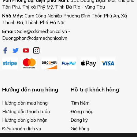
Văn Phòng đại diện phía Nam:
111 Dương Bạch Mai, Khu phố
Tân Phú, Thị xã Phỹ Mỹ, Tỉnh Bà Rịa - Vùng Tàu
Nhà Máy:
Cụm Công Nghiệp Phương Đình Thôn Phú An, Xã
Thanh Đa, Thành Phố Hà Nội
Email:
Sale@cdsmechanical.vn
-
Duongphan@cdsmechanical.vn
Hướng dẫn mua hàng
Hỗ trợ khách hàng
Hướng dẫn mua hàng
Tìm kiếm
Hướng dẫn thanh toán
Đăng nhập
Hướng dẫn giao nhận
Đăng ký
Điều khoản dịch vụ
Giỏ hàng