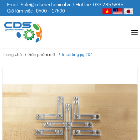
Email: Sale@cdsmechanical.vn / Hotline: 033.235.5885
Giờ làm việc : 8h00 - 17h00
Trang chủ
Sản phẩm mới
Inserting jig #04