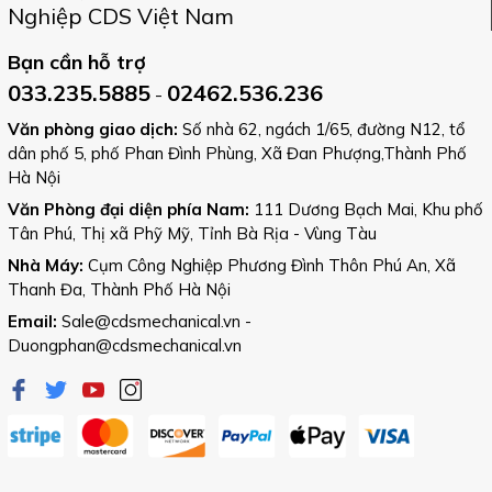
Nghiệp CDS Việt Nam
Bạn cần hỗ trợ
033.235.5885
02462.536.236
-
Văn phòng giao dịch:
Số nhà 62, ngách 1/65, đường N12, tổ
dân phố 5, phố Phan Đình Phùng, Xã Đan Phượng,Thành Phố
Hà Nội
Văn Phòng đại diện phía Nam:
111 Dương Bạch Mai, Khu phố
Tân Phú, Thị xã Phỹ Mỹ, Tỉnh Bà Rịa - Vùng Tàu
Nhà Máy:
Cụm Công Nghiệp Phương Đình Thôn Phú An, Xã
Thanh Đa, Thành Phố Hà Nội
Email:
Sale@cdsmechanical.vn
-
Duongphan@cdsmechanical.vn