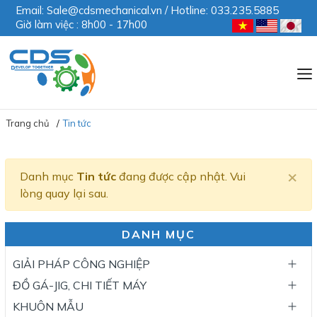
Email: Sale@cdsmechanical.vn / Hotline: 033.235.5885
Giờ làm việc : 8h00 - 17h00
Trang chủ
Tin tức
×
Danh mục
Tin tức
đang được cập nhật. Vui
lòng quay lại sau.
DANH MỤC
GIẢI PHÁP CÔNG NGHIỆP
ĐỒ GÁ-JIG, CHI TIẾT MÁY
KHUÔN MẪU