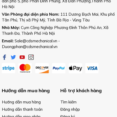
dân phố 5, phố Phan Đình Phùng, Xã Đan Phượng,Thành Phố
Hà Nội
Văn Phòng đại diện phía Nam:
111 Dương Bạch Mai, Khu phố
Tân Phú, Thị xã Phỹ Mỹ, Tỉnh Bà Rịa - Vùng Tàu
Nhà Máy:
Cụm Công Nghiệp Phương Đình Thôn Phú An, Xã
Thanh Đa, Thành Phố Hà Nội
Email:
Sale@cdsmechanical.vn
-
Duongphan@cdsmechanical.vn
Hướng dẫn mua hàng
Hỗ trợ khách hàng
Hướng dẫn mua hàng
Tìm kiếm
Hướng dẫn thanh toán
Đăng nhập
Hướng dẫn giao nhận
Đăng ký