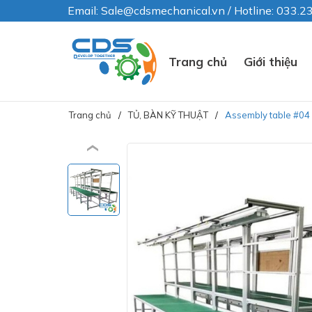
Email: Sale@cdsmechanical.vn / Hotline: 033.
Trang chủ
Giới thiệu
Trang chủ
TỦ, BÀN KỸ THUẬT
Assembly table #04