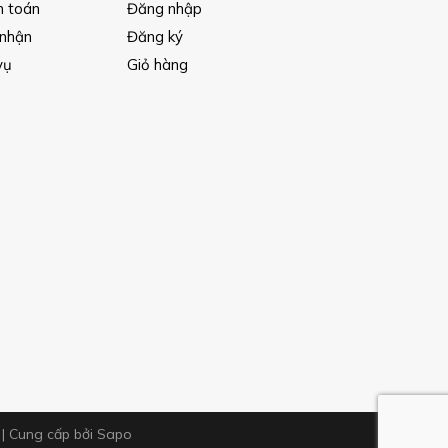
h toán
Đăng nhập
 nhận
Đăng ký
vụ
Giỏ hàng
m
|
Cung cấp bởi
Sapo