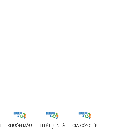
I
KHUÔN MẪU
THIẾT BỊ NHÀ
GIA CÔNG ÉP