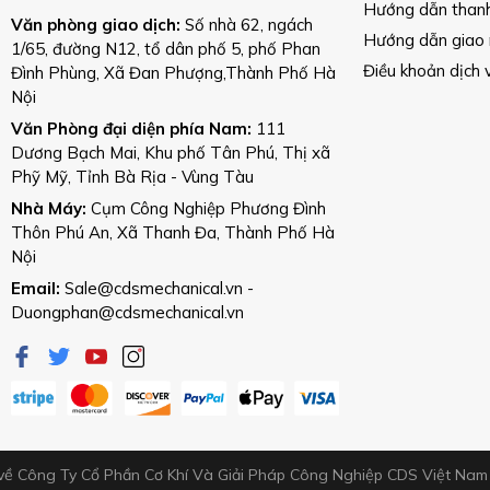
Hướng dẫn than
Văn phòng giao dịch:
Số nhà 62, ngách
Hướng dẫn giao
1/65, đường N12, tổ dân phố 5, phố Phan
Điều khoản dịch 
Đình Phùng, Xã Đan Phượng,Thành Phố Hà
Nội
Văn Phòng đại diện phía Nam:
111
Dương Bạch Mai, Khu phố Tân Phú, Thị xã
Phỹ Mỹ, Tỉnh Bà Rịa - Vùng Tàu
Nhà Máy:
Cụm Công Nghiệp Phương Đình
Thôn Phú An, Xã Thanh Đa, Thành Phố Hà
Nội
Email:
Sale@cdsmechanical.vn
-
Duongphan@cdsmechanical.vn
về Công Ty Cổ Phần Cơ Khí Và Giải Pháp Công Nghiệp CDS Việt Na