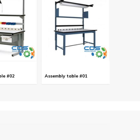
ble #02
Assembly table #01
Assembly 