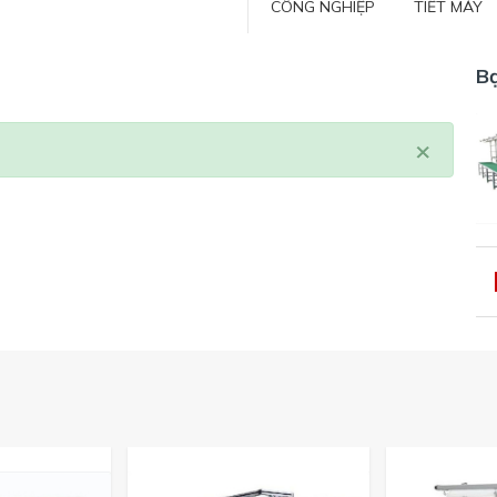
CÔNG NGHIỆP
TIẾT MÁY
B
×