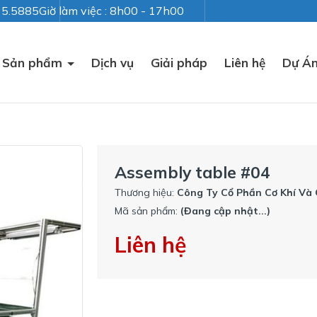
235.5885
Giờ làm việc : 8h00 - 17h00
Sản phẩm
Dịch vụ
Giải pháp
Liên hệ
Dự Á
Assembly table #04
Thương hiệu:
Công Ty Cổ Phần Cơ Khí Và
Mã sản phẩm:
(Đang cập nhật...)
Liên hệ