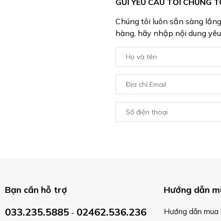
GỬI YÊU CẦU TỚI CHÚNG T
Chúng tôi luôn sẵn sàng lắn
hàng, hãy nhập nội dung yêu
Bạn cần hỗ trợ
Hướng dẫn m
033.235.5885
02462.536.236
Hướng dẫn mua 
-